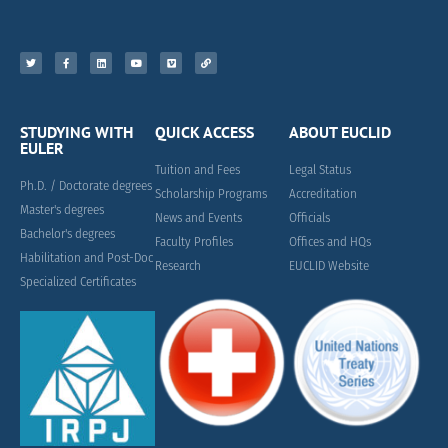
STUDYING WITH
QUICK ACCESS
ABOUT EUCLID
EULER
Tuition and Fees
Legal Status
Ph.D. / Doctorate degrees
Scholarship Programs
Accreditation
Master's degrees
News and Events
Officials
Bachelor's degrees
Faculty Profiles
Offices and HQs
Habilitation and Post-Doc
Research
EUCLID Website
Specialized Certificates