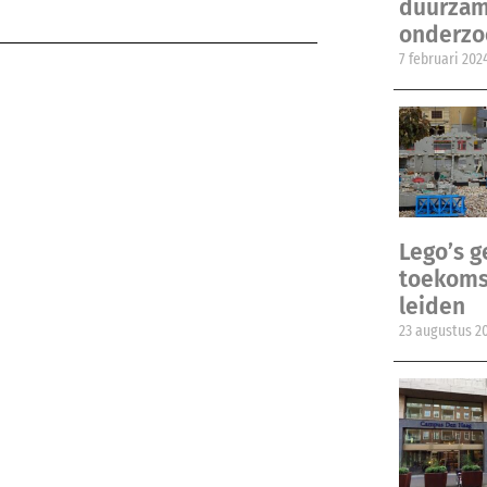
duurzam
onderzo
7 februari 202
Lego’s 
toekomst
leiden
23 augustus 2