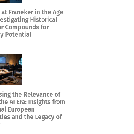
at Franeker in the Age
vestigating Historical
ar Compounds for
y Potential
ing the Relevance of
the AI Era: Insights from
nal European
ties and the Legacy of
r