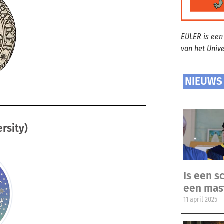
EULER is een
van het Univ
NIEUWS
rsity)
Is een sc
een mas
11 april 2025