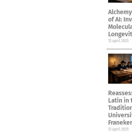
Alchemy 
of AI: In
Molecul
Longevit
12 april 2025
Reassess
Latin in 
Traditio
Universi
Franeke
12 april 2025