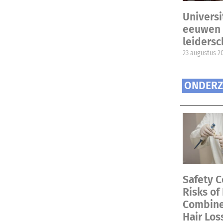
Universi
eeuwen 
leiders
23 augustus 2
ONDERZ
Safety C
Risks of
Combined
Hair Los