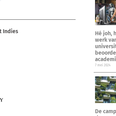
t Indies
Hé joh, 
werk va
universi
beoordel
academi
7 mei 2024
De camp