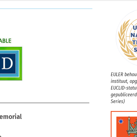
EULER behoud
instituut, op
EUCLID-statu
gepubliceerd
Series)
Memorial