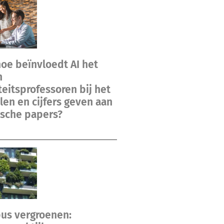
hoe beïnvloedt AI het
n
teitsprofessoren bij het
en en cijfers geven aan
sche papers?
us vergroenen: