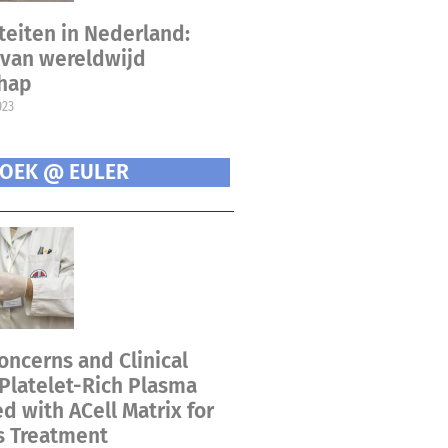
teiten in Nederland:
van wereldwijd
chap
023
OEK @ EULER
oncerns and Clinical
 Platelet-Rich Plasma
 with ACell Matrix for
s Treatment