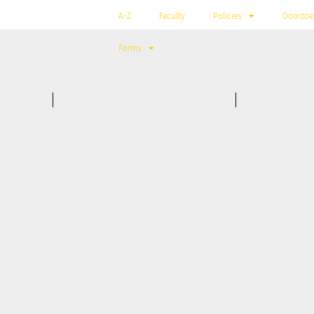
A-Z
Faculty
Policies
Doorzoe
Forms
LORE
PROGRAMS & ACADEMICS
CONNECT
NIEUWS + ARTIKELEN