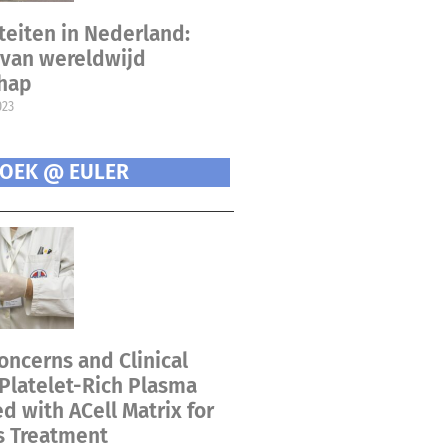
teiten in Nederland:
van wereldwijd
chap
023
OEK @ EULER
oncerns and Clinical
 Platelet-Rich Plasma
 with ACell Matrix for
s Treatment