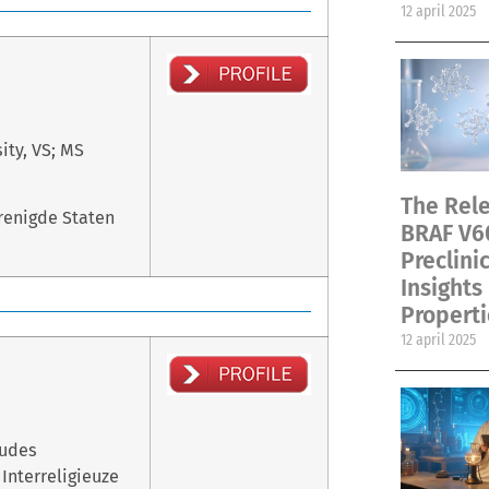
12 april 2025
ity, VS; MS
The Rele
erenigde Staten
BRAF V6
Preclini
Insights
Properti
12 april 2025
tudes
 Interreligieuze