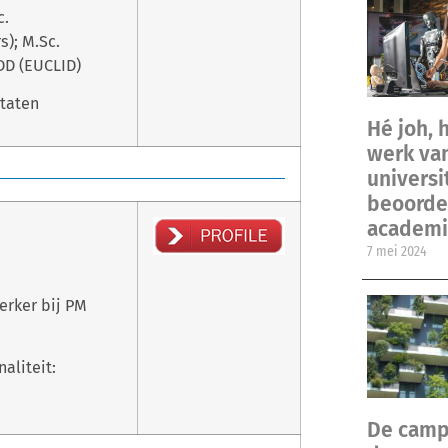
c.
); M.Sc.
SDD (EUCLID)
Staten
Hé joh, 
werk va
universi
beoordel
academi
7 mei 2024
erker bij PM
aliteit:
De camp