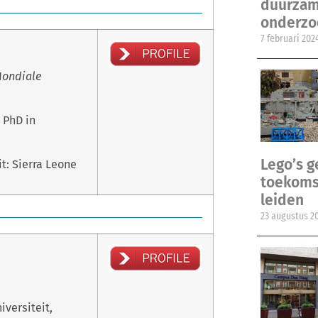
duurzam
onderzo
7 februari 202
Mondiale
 PhD in
Lego’s 
t: Sierra Leone
toekomst
leiden
23 augustus 2
versiteit,