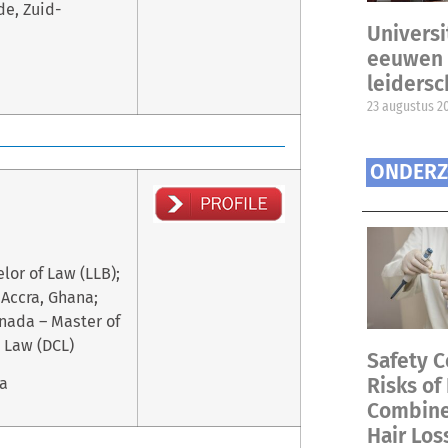
de, Zuid-
Universi
eeuwen 
leiders
23 augustus 2
ONDERZ
lor of Law (LLB);
 Accra, Ghana;
anada – Master of
l Law (DCL)
Safety C
Risks of
da
Combined
Hair Los