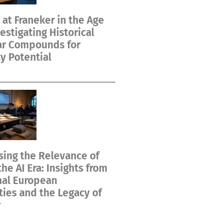
at Franeker in the Age
vestigating Historical
ar Compounds for
y Potential
ing the Relevance of
the AI Era: Insights from
nal European
ties and the Legacy of
r