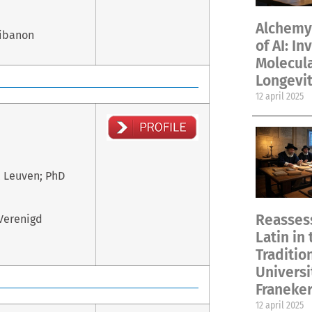
Alchemy 
Libanon
of AI: In
Molecul
Longevit
12 april 2025
 Leuven; PhD
Reassess
 Verenigd
Latin in 
Traditio
Universi
Franeke
12 april 2025