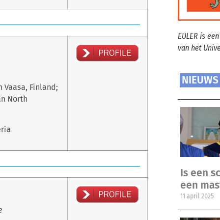
EULER is een
van het Univ
NIEUWS
n Vaasa, Finland;
an North
eria
Is een sc
een mas
11 april 2025
e