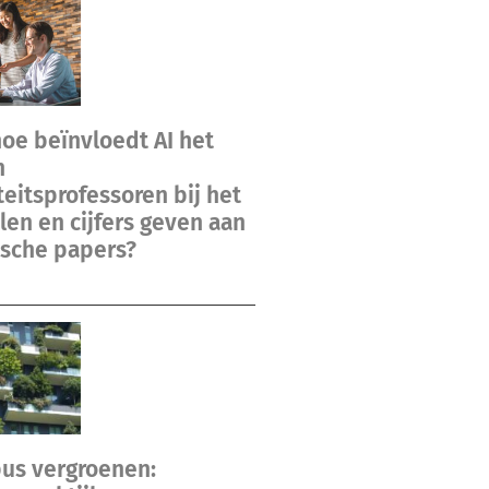
hoe beïnvloedt AI het
n
teitsprofessoren bij het
en en cijfers geven aan
sche papers?
us vergroenen: