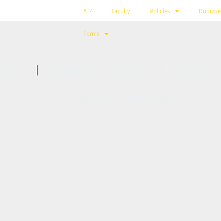
A-Z
Faculty
Policies
Doorzoe
Forms
LORE
PROGRAMS & ACADEMICS
CONNECT
NIEUWS + ARTIKELEN