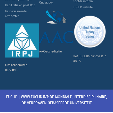
hoofdkantoren
Onderzoek
Habilitatie en post-Doc
EUCLID website
Gespecialiseerde
certificaten
AAC-accreditatie
Het EUCLID-handvest in
UNTS
Ons academisch
tijdschrift
EUCLID | WWW.EUCLID.INT: DE MONDIALE, INTERDISCIPLINAIRE,
OP VERDRAGEN GEBASEERDE UNIVERSITEIT