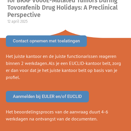
for BRAF V600E-Mutated Tumors During
Tovorafenib Drug Holidays: A Preclinical
Perspective
12 april 2025
Contact opnemen met toelatingen
Het juiste kantoor en de juiste functionarissen reageren
binnen 2 werkdagen. Als je een EUCLID-kantoor belt, zorg
er dan voor dat je het juiste kantoor belt op basis van je
profiel.
Aanmelden bij EULER en/of EUCLID
Het beoordelingsproces van de aanvraag duurt 4-6
werkdagen na ontvangst van de documenten.