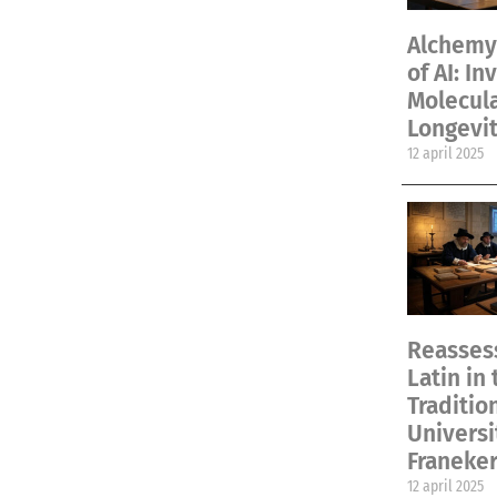
Alchemy 
of AI: In
Molecul
Longevit
12 april 2025
Reassess
Latin in 
Traditio
Universi
Franeke
12 april 2025