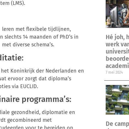
tem (LMS).
leren met flexibele tijdlijnen,
Hé joh, 
 slechts 14 maanden of PhD’s in
werk va
n met diverse schema’s.
universi
itatie:
beoordel
academi
n het Koninkrijk der Nederlanden en
7 mei 2024
wat ervoor zorgt dat diploma’s
ties via EUCLID.
linaire programma’s:
iale gezondheid, diplomatie en
ordt gecombineerd met
De camp
tudeerden voor te bereiden op