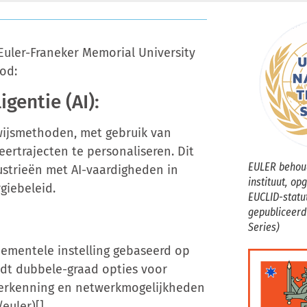
Euler-Franeker Memorial University
od:
igentie (AI):
rwijsmethoden, met gebruik van
ertrajecten te personaliseren. Dit
EULER behoud
strieën met AI-vaardigheden in
instituut, op
giebeleid.
EUCLID-statu
gepubliceerd
Series)
ementele instelling gebaseerd op
edt dubbele-graad opties voor
 erkenning en netwerkmogelijkheden
euler)[]