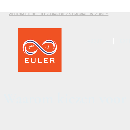
WELKOM BIJ DE EULER-FRANEKER MEMORIAL UNIVERSITY
ABOUT
EXP
Waarom kiezen voo