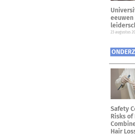
Universi
eeuwen 
leiders
23 augustus 2
ONDERZ
Safety C
Risks of
Combined
Hair Los