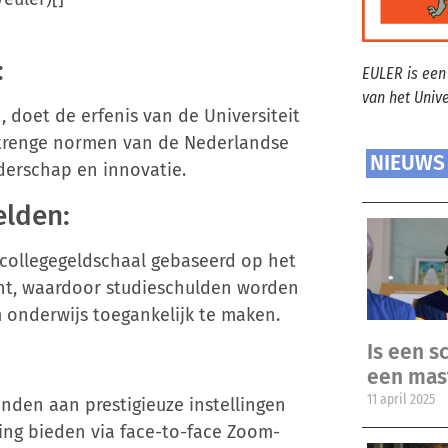
:
EULER is een
van het Univ
 doet de erfenis van de Universiteit
strenge normen van de Nederlandse
NIEUWS
derschap en innovatie.
elden:
 collegegeldschaal gebaseerd op het
nt, waardoor studieschulden worden
onderwijs toegankelijk te maken.
Is een sc
een mas
11 april 2025
nden aan prestigieuze instellingen
ding bieden via face-to-face Zoom-