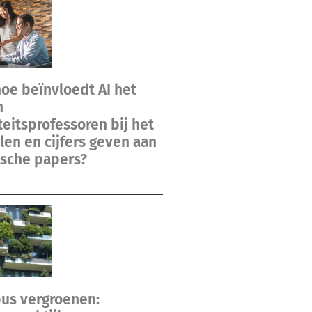
hoe beïnvloedt AI het
n
teitsprofessoren bij het
en en cijfers geven aan
sche papers?
us vergroenen: