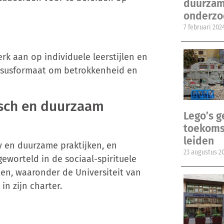
duurzam
onderzo
7 februari 202
rk aan op individuele leerstijlen en
rsusformaat om betrokkenheid en
isch en duurzaam
Lego’s 
toekomst
leiden
y en duurzame praktijken, en
23 augustus 2
eworteld in de sociaal-spirituele
ten, waaronder de Universiteit van
n zijn charter.