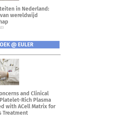
teiten in Nederland:
van wereldwijd
chap
023
OEK @ EULER
oncerns and Clinical
 Platelet-Rich Plasma
 with ACell Matrix for
s Treatment