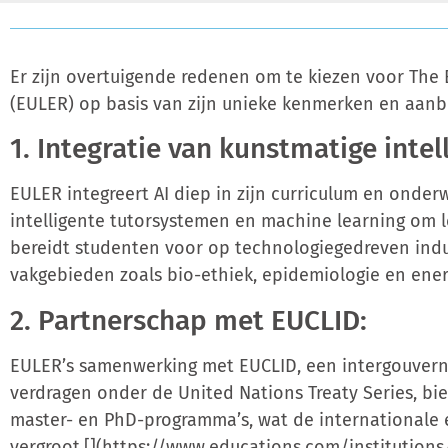
Er zijn overtuigende redenen om te kiezen voor The 
(EULER) op basis van zijn unieke kenmerken en aanb
1. Integratie van kunstmatige intell
EULER integreert AI diep in zijn curriculum en onde
intelligente tutorsystemen en machine learning om le
bereidt studenten voor op technologiegedreven indu
vakgebieden zoals bio-ethiek, epidemiologie en ener
2. Partnerschap met EUCLID:
EULER’s samenwerking met EUCLID, een intergouvern
verdragen onder de United Nations Treaty Series, bi
master- en PhD-programma’s, wat de internationale
vergroot.[](https://www.educations.com/institutions/