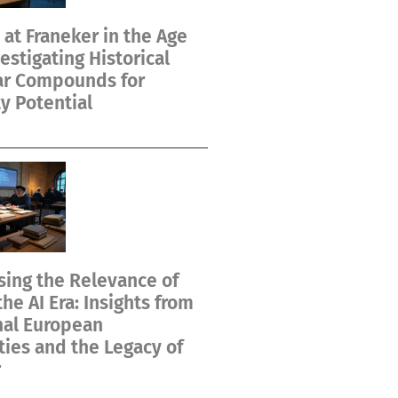
at Franeker in the Age
vestigating Historical
ar Compounds for
y Potential
ing the Relevance of
the AI Era: Insights from
nal European
ties and the Legacy of
r