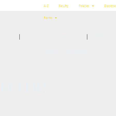
A-Z
Faculty
Policies
Doorzoe
Forms
LORE
PROGRAMS & ACADEMICS
CONNECT
NIEUWS + ARTIKELEN
r EULER?