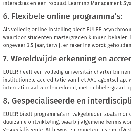
interacties en een robuust Learning Management Sys
6. Flexibele online programma’s:
Als volledig online instelling biedt EULER asynchroon 
waardoor studenten mastergraden kunnen behalen in
ongeveer 3,5 jaar, terwijl er rekening wordt gehoude
7. Wereldwijde erkenning en accred
EULER heeft een volledig universitair charter binne
institutionele accreditatie van het AAC-agentschap, 
internationaal worden erkend, met dubbele-graad op
8. Gespecialiseerde en interdiscip
EULER biedt programma’s in vakgebieden zoals mond
duurzame ontwikkeling, waarbij algemene kennis w
gespecialiseerde, AI-bewuste competenties om afges