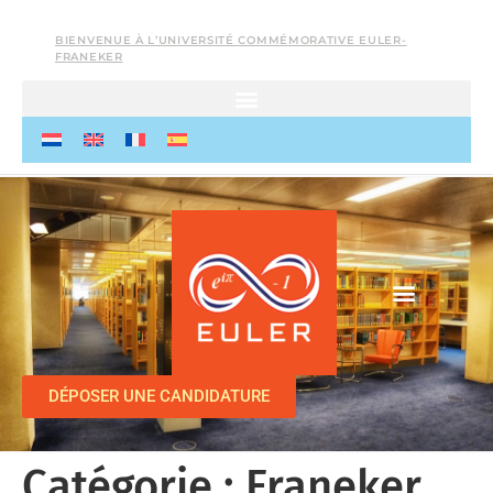
BIENVENUE À L’UNIVERSITÉ COMMÉMORATIVE EULER-
FRANEKER
DÉPOSER UNE CANDIDATURE
Catégorie :
Franeker