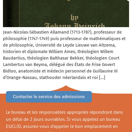
Jean-Nicolas-Sébastien Allamand (1713-1787), professeur de
philosophie (1747-1749) puis professeur de mathématiques et
de philosophie, Université de Leyde Lieuwe van Aitzema,
historien et diplomate William Ames, théologien Willem
Baudartius, théologien Balthasar Bekker, théologien Court
Lambertus van Beyma, délégué des États de Frise Govert
Bidloo, anatomiste et médecin personnel de Guillaume III
d’Orange-Nassau, stathouder néerlandais et roi […]
Contacter le service des admissions
Le bureau et les responsables appropriés répondront dans
un délai de 2 jours ouvrables. Si vous appelez un bureau
EUCLID, assurez-vous d’appeler le bon emplacement en