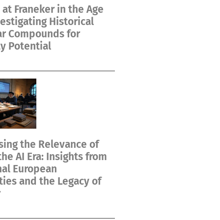
at Franeker in the Age
vestigating Historical
ar Compounds for
y Potential
ing the Relevance of
the AI Era: Insights from
nal European
ties and the Legacy of
r