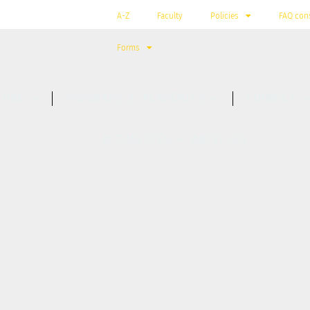
A-Z
Faculty
Policies
FAQ cons
Forms
LORE
PROGRAMS & ACADEMICS
CONNECT
ACTUALITÉS + ARTICLES