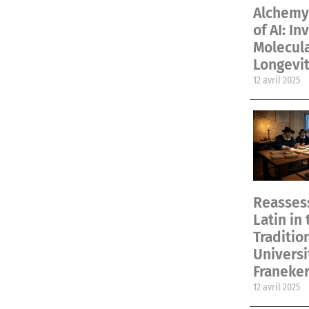
Alchemy 
of AI: In
Molecul
Longevit
12 avril 2025
Reassess
Latin in 
Traditio
Universi
Franeke
12 avril 2025