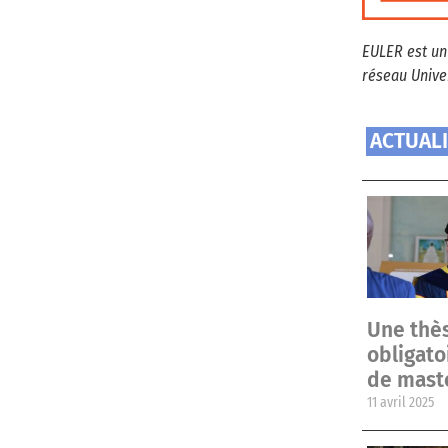
EULER est un
réseau Univer
ACTUAL
Une thès
obligat
de mast
11 avril 2025