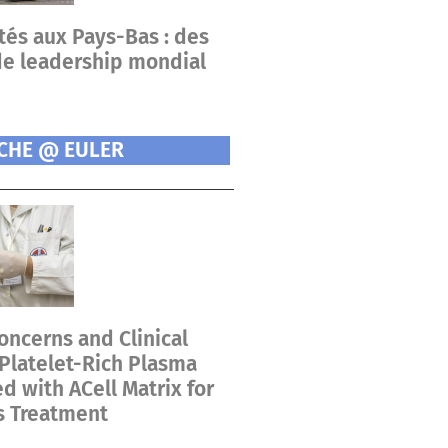
tés aux Pays-Bas : des
de leadership mondial
CHE @ EULER
oncerns and Clinical
 Platelet-Rich Plasma
 with ACell Matrix for
s Treatment