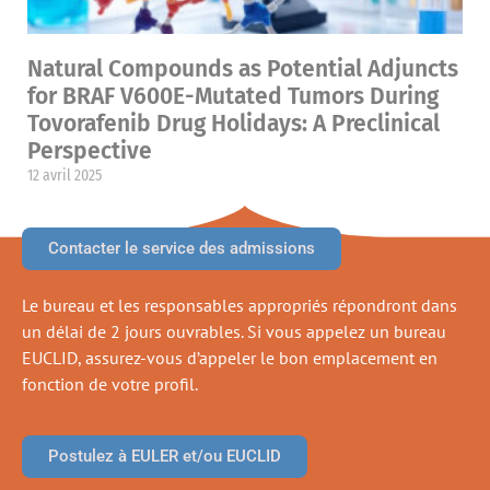
Natural Compounds as Potential Adjuncts
for BRAF V600E-Mutated Tumors During
Tovorafenib Drug Holidays: A Preclinical
Perspective
12 avril 2025
Contacter le service des admissions
Le bureau et les responsables appropriés répondront dans
un délai de 2 jours ouvrables. Si vous appelez un bureau
EUCLID, assurez-vous d’appeler le bon emplacement en
fonction de votre profil.
Postulez à EULER et/ou EUCLID