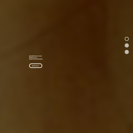
@ EULER: How Euler
defines our
Academic Philosophy
Read more