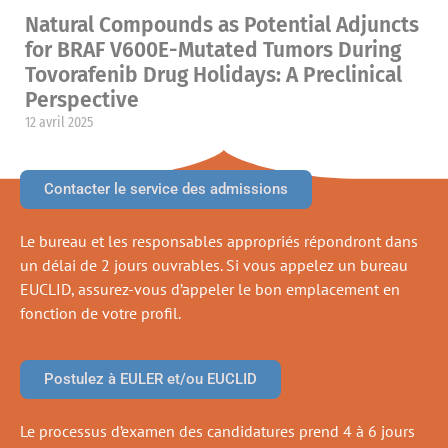
Natural Compounds as Potential Adjuncts
for BRAF V600E-Mutated Tumors During
Tovorafenib Drug Holidays: A Preclinical
Perspective
12 avril 2025
Contacter le service des admissions
Le bureau et les responsables appropriés répondront dans
un délai de 2 jours ouvrables. Si vous appelez un bureau
EUCLID, assurez-vous d’appeler le bon emplacement en
fonction de votre profil.
Postulez à EULER et/ou EUCLID
Le processus d’examen des candidatures prend 4 à 6 jours