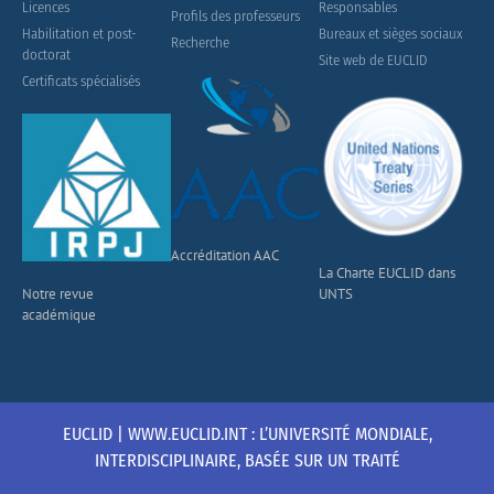
Licences
Responsables
Profils des professeurs
Habilitation et post-
Bureaux et sièges sociaux
Recherche
doctorat
Site web de EUCLID
Certificats spécialisés
Accréditation AAC
La Charte EUCLID dans
Notre revue
UNTS
académique
EUCLID | WWW.EUCLID.INT : L’UNIVERSITÉ MONDIALE,
INTERDISCIPLINAIRE, BASÉE SUR UN TRAITÉ