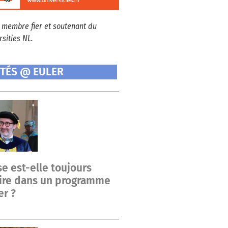
 membre fier et soutenant du
sities NL.
ITÉS @ EULER
e est-elle toujours
oire dans un programme
er ?