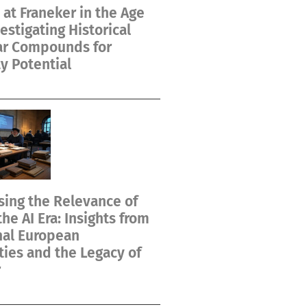
at Franeker in the Age
vestigating Historical
ar Compounds for
y Potential
ing the Relevance of
the AI Era: Insights from
nal European
ties and the Legacy of
r