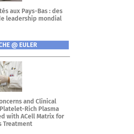
tés aux Pays-Bas : des
de leadership mondial
CHE @ EULER
oncerns and Clinical
 Platelet-Rich Plasma
 with ACell Matrix for
s Treatment