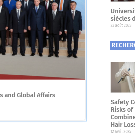
Universi
siècles 
23 août 2023
RECHER
s and Global Affairs
Safety C
Risks of
Combined
Hair Los
12 avril 2025