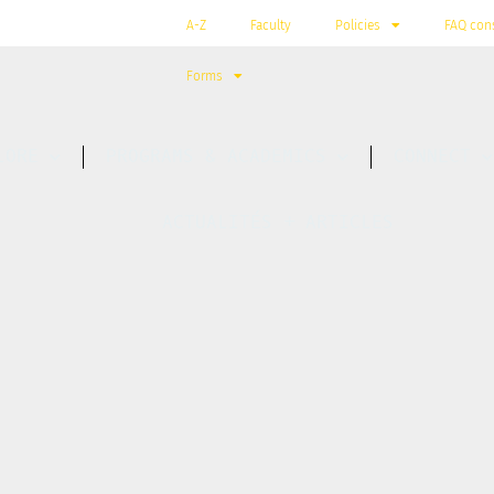
A-Z
Faculty
Policies
FAQ cons
Forms
LORE
PROGRAMS & ACADEMICS
CONNECT
ACTUALITÉS + ARTICLES