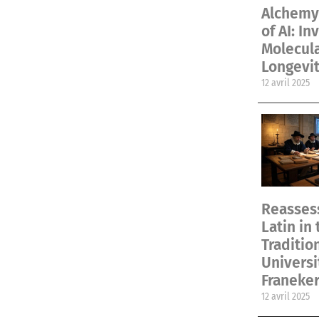
Alchemy 
of AI: In
Molecul
Longevit
12 avril 2025
Reassess
Latin in 
Traditio
Universi
Franeke
12 avril 2025