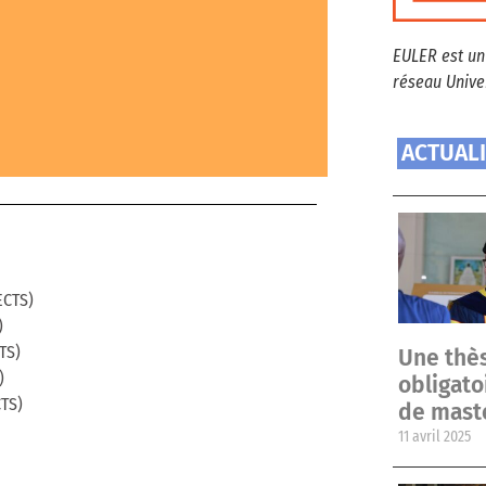
EULER est un
réseau Univer
ACTUAL
ECTS)
)
TS)
Une thès
)
obligat
CTS)
de mast
11 avril 2025