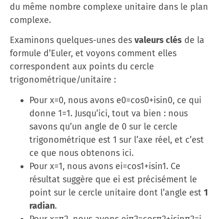
du même nombre complexe unitaire dans le plan
complexe.
Examinons quelques-unes des
valeurs clés
de la
formule d’Euler, et voyons comment elles
correspondent aux points du cercle
trigonométrique/unitaire :
Pour x=0, nous avons e0=cos⁡0+isin⁡0, ce qui
donne 1=1. Jusqu’ici, tout va bien : nous
savons qu’un angle de 0 sur le cercle
trigonométrique est 1 sur l’axe réel, et c’est
ce que nous obtenons ici.
Pour x=1, nous avons ei=cos⁡1+isin⁡1. Ce
résultat suggère que ei est précisément le
point sur le cercle unitaire dont l’angle est
1
radian
.
Pour x=π2, nous avons eiπ2=cos⁡π2+isin⁡π2=i.