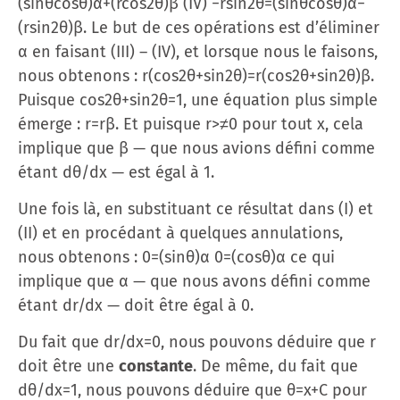
(sin⁡θcos⁡θ)α+(rcos2⁡θ)β (IV) −rsin2⁡θ=(sin⁡θcos⁡θ)α−
(rsin2⁡θ)β. Le but de ces opérations est d’éliminer
α en faisant (III) – (IV), et lorsque nous le faisons,
nous obtenons : r(cos2⁡θ+sin2⁡θ)=r(cos2⁡θ+sin2⁡θ)β.
Puisque cos2⁡θ+sin2⁡θ=1, une équation plus simple
émerge : r=rβ. Et puisque r>≠0 pour tout x, cela
implique que β — que nous avions défini comme
étant dθ/dx — est égal à 1.
Une fois là, en substituant ce résultat dans (I) et
(II) et en procédant à quelques annulations,
nous obtenons : 0=(sin⁡θ)α 0=(cos⁡θ)α ce qui
implique que α — que nous avons défini comme
étant dr/dx — doit être égal à 0.
Du fait que dr/dx=0, nous pouvons déduire que r
doit être une
constante
. De même, du fait que
dθ/dx=1, nous pouvons déduire que θ=x+C pour