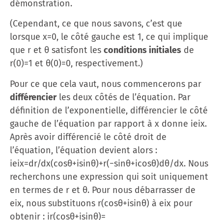
démonstration.
(Cependant, ce que nous savons, c’est que
lorsque x=0, le côté gauche est 1, ce qui implique
que r et θ satisfont les
conditions initiales
de
r(0)=1 et θ(0)=0, respectivement.)
Pour ce que cela vaut, nous commencerons par
différencier
les deux côtés de l’équation. Par
définition de l’exponentielle, différencier le côté
gauche de l’équation par rapport à x donne ieix.
Après avoir différencié le côté droit de
l’équation, l’équation devient alors :
ieix=dr/dx(cos⁡θ+isin⁡θ)+r(−sin⁡θ+icos⁡θ)dθ/dx. Nous
recherchons une expression qui soit uniquement
en termes de r et θ. Pour nous débarrasser de
eix, nous substituons r(cos⁡θ+isin⁡θ) à eix pour
obtenir : ir(cos⁡θ+isin⁡θ)=