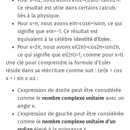
Ce résultat est utile dans certains calculs
liés à la physique.
Pour x=π, nous avons eiπ=cos⁡π+isin⁡π, ce qui
signifie que eiπ=−1. Ce résultat est
équivalent à la célèbre
identité d’Euler
.
Pour x=2π, nous avons ei(2π)=cos⁡2π+isin⁡2π,
ce qui signifie que ei(2π)=1, comme pour x=0.
Une clé pour comprendre la formule d’Euler
réside dans sa réécriture comme suit : (ei)x = cos
x + i sin x où :
L’expression de droite peut être considérée
comme le
nombre complexe unitaire
avec un
angle x.
L’expression de gauche peut être considérée
comme le
nombre complexe unitaire d’un
radian
élevé à la puissance x.