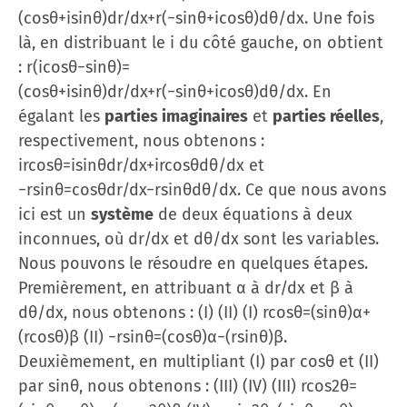
(cos⁡θ+isin⁡θ)dr/dx+r(−sin⁡θ+icos⁡θ)dθ/dx. Une fois
là, en distribuant le i du côté gauche, on obtient
: r(icos⁡θ−sin⁡θ)=
(cos⁡θ+isin⁡θ)dr/dx+r(−sin⁡θ+icos⁡θ)dθ/dx. En
égalant les
parties imaginaires
et
parties réelles
,
respectivement, nous obtenons :
ircos⁡θ=isin⁡θdr/dx+ircos⁡θdθ/dx et
−rsin⁡θ=cos⁡θdr/dx−rsin⁡θdθ/dx. Ce que nous avons
ici est un
système
de deux équations à deux
inconnues, où dr/dx et dθ/dx sont les variables.
Nous pouvons le résoudre en quelques étapes.
Premièrement, en attribuant α à dr/dx et β à
dθ/dx, nous obtenons : (I) (II) (I) rcos⁡θ=(sin⁡θ)α+
(rcos⁡θ)β (II) −rsin⁡θ=(cos⁡θ)α−(rsin⁡θ)β.
Deuxièmement, en multipliant (I) par cos⁡θ et (II)
par sin⁡θ, nous obtenons : (III) (IV) (III) rcos2⁡θ=