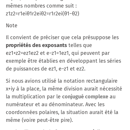
mêmes nombres comme suit :
z1z2=r1eiθ1r2eiθ2=r1r2ei(θ1−θ2)
Note
Il convient de préciser que cela présuppose les
propriétés des exposants
telles que
ez1+z2=ez1ez2 et e−z1=1ez1, qui peuvent par
exemple être établies en développant les séries
de puissances de ez1, e−z1 et ez2.
Si nous avions utilisé la notation rectangulaire
x+iy à la place, la même division aurait nécessité
la multiplication par le
conjugué complexe
au
numérateur et au dénominateur. Avec les
coordonnées polaires, la situation aurait été la
même (voire peut-être pire).