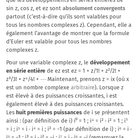
sin z, cos z, et ez sont
absolument convergents
partout (c’est-à-dire qu’ils sont valables pour
tous les nombres complexes z). Cependant, elle a
également l’avantage de montrer que la formule
d’Euler est valable pour tous les nombres
complexes z.
Pour une variable complexe z, le
développement
en série entière
de ez est ez = 1 + z/1! + z²/2! +
z³/3! + z⁴/4! + ⋯ Maintenant, prenons z = ix (où x
est un nombre complexe
arbitraire
). Lorsque z
est élevé à des puissances croissantes, i est
également élevé à des puissances croissantes.
Les
huit premières puissances
de i se présentent
ainsi : (par définition de i) i⁰ = 1 ; i⁴ = i² · i² = 1 ; i¹
= i ; i⁵ = i · i⁴ = i ; i² = −1 (par définition de i) ; i⁶ = i ·
i⁵ = −1 ; i³ = i · i² = −i ; i⁷ = i · i⁶ = −i (remarquez la