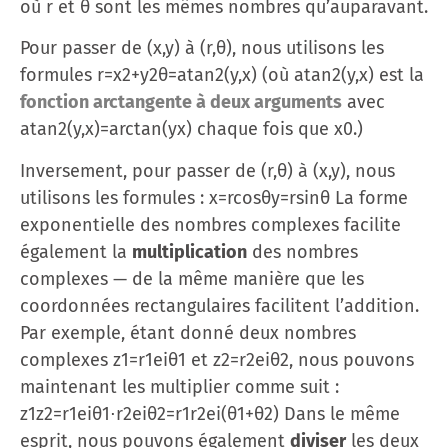
où r et θ sont les mêmes nombres qu’auparavant.
Pour passer de (x,y) à (r,θ), nous utilisons les
formules r=x2+y2θ=atan2⁡(y,x) (où atan2⁡(y,x) est la
fonction arctangente à deux arguments
avec
atan2⁡(y,x)=arctan⁡(yx) chaque fois que x
0.)
Inversement, pour passer de (r,θ) à (x,y), nous
utilisons les formules : x=rcos⁡θy=rsin⁡θ La forme
exponentielle des nombres complexes facilite
également la
multiplication
des nombres
complexes — de la même manière que les
coordonnées rectangulaires facilitent l’addition.
Par exemple, étant donné deux nombres
complexes z1=r1eiθ1 et z2=r2eiθ2, nous pouvons
maintenant les multiplier comme suit :
z1z2=r1eiθ1⋅r2eiθ2=r1r2ei(θ1+θ2) Dans le même
esprit, nous pouvons également
diviser
les deux