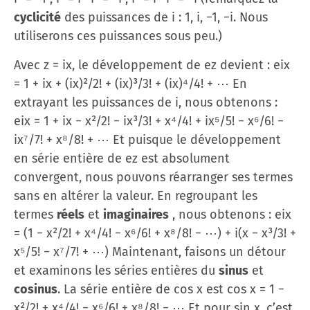
cyclicité
des puissances de i : 1, i, −1, −i. Nous
utiliserons ces puissances sous peu.)
Avec z = ix, le développement de ez devient : eix
= 1 + ix + (ix)²/2! + (ix)³/3! + (ix)⁴/4! + ⋯ En
extrayant les puissances de i, nous obtenons :
eix = 1 + ix − x²/2! − ix³/3! + x⁴/4! + ix⁵/5! − x⁶/6! −
ix⁷/7! + x⁸/8! + ⋯ Et puisque le développement
en série entière de ez est absolument
convergent, nous pouvons réarranger ses termes
sans en altérer la valeur. En regroupant les
termes
réels
et
imaginaires
, nous obtenons : eix
= (1 − x²/2! + x⁴/4! − x⁶/6! + x⁸/8! − ⋯) + i(x − x³/3! +
x⁵/5! − x⁷/7! + ⋯) Maintenant, faisons un détour
et examinons les séries entières du
sinus
et
cosinus
. La série entière de cos x est cos x = 1 −
x²/2! + x⁴/4! − x⁶/6! + x⁸/8! − ⋯ Et pour sin x, c’est