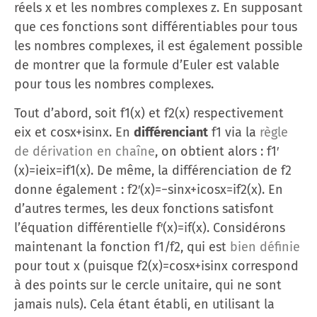
réels x et les nombres complexes z. En supposant
que ces fonctions sont différentiables pour tous
les nombres complexes, il est également possible
de montrer que la formule d’Euler est valable
pour tous les nombres complexes.
Tout d’abord, soit f1(x) et f2(x) respectivement
eix et cos⁡x+isin⁡x. En
différenciant
f1 via la
règle
de dérivation en chaîne
, on obtient alors : f1′
(x)=ieix=if1(x). De même, la différenciation de f2
donne également : f2′(x)=−sin⁡x+icos⁡x=if2(x). En
d’autres termes, les deux fonctions satisfont
l’équation différentielle f′(x)=if(x). Considérons
maintenant la fonction f1/f2, qui est
bien définie
pour tout x (puisque f2(x)=cos⁡x+isin⁡x correspond
à des points sur le cercle unitaire, qui ne sont
jamais nuls). Cela étant établi, en utilisant la