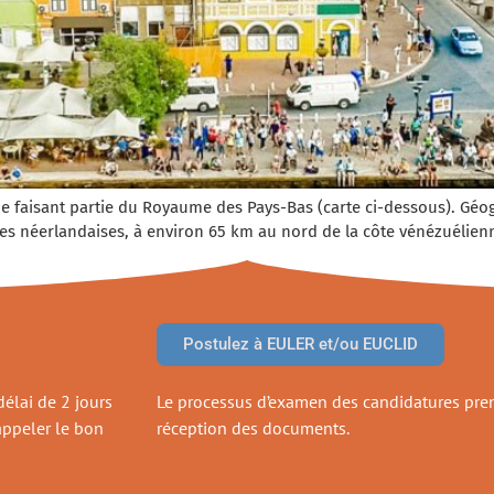
e faisant partie du Royaume des Pays-Bas (carte ci-dessous). Géogr
es néerlandaises, à environ 65 km au nord de la côte vénézuélienne
Postulez à EULER et/ou EUCLID
élai de 2 jours
Le processus d’examen des candidatures pren
appeler le bon
réception des documents.