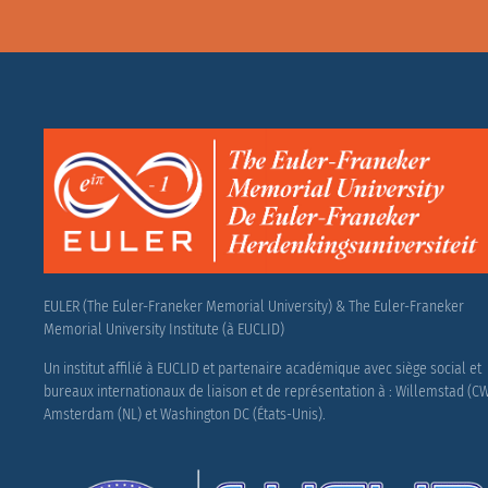
EULER (The Euler-Franeker Memorial University) & The Euler-Franeker
Memorial University Institute (à EUCLID)
Un institut affilié à EUCLID et partenaire académique avec siège social et
bureaux internationaux de liaison et de représentation à : Willemstad (CW
Amsterdam (NL) et Washington DC (États-Unis).