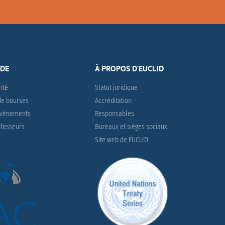
IDE
À PROPOS D'EUCLID
rité
Statut juridique
e bourses
Accréditation
 événements
Responsables
ofesseurs
Bureaux et sièges sociaux
Site web de EUCLID