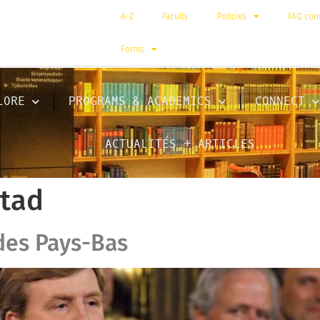
A-Z
Faculty
Policies
FAQ cons
Forms
LORE
PROGRAMS & ACADEMICS
CONNECT
ACTUALITÉS + ARTICLES
tad
des Pays-Bas