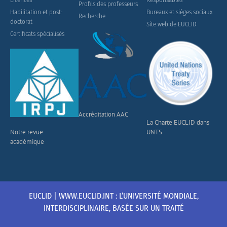
Profils des professeurs
Habilitation et post-
Bureaux et sièges sociaux
Recherche
doctorat
Site web de EUCLID
Certificats spécialisés
Accréditation AAC
La Charte EUCLID dans
Notre revue
UNTS
académique
EUCLID | WWW.EUCLID.INT : L’UNIVERSITÉ MONDIALE,
INTERDISCIPLINAIRE, BASÉE SUR UN TRAITÉ