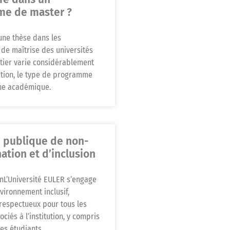
me de master ?
une thèse dans les
e maîtrise des universités
ier varie considérablement
tution, le type de programme
ine académique.
e publique de non-
ation et d’inclusion
onL’Université EULER s’engage
nvironnement inclusif,
 respectueux pour tous les
ociés à l’institution, y compris
les étudiants,