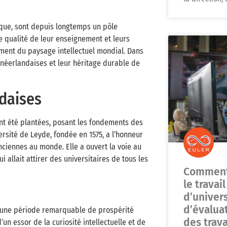
mique, sont depuis longtemps un pôle
e qualité de leur enseignement et leurs
nement du paysage intellectuel mondial. Dans
s néerlandaises et leur héritage durable de
ndaises
 ont été plantées, posant les fondements des
ersité de Leyde, fondée en 1575, a l’honneur
nciennes au monde. Elle a ouvert la voie au
llait attirer des universitaires de tous les
Comment 
le travai
d’univer
d’évalua
nu une période remarquable de prospérité
des trav
n essor de la curiosité intellectuelle et de