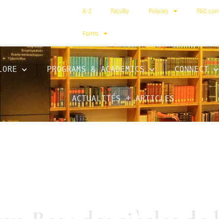
A-Z
Faculty
Policies
FAQ cons
Forms
LORE
PROGRAMS & ACADEMICS
CONNECT
ACTUALITÉS + ARTICLES