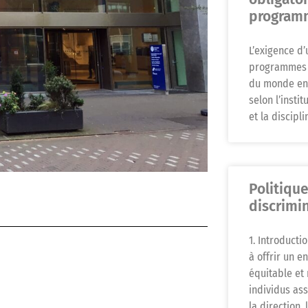
program
L’exigence d’
programmes d
du monde ent
selon l’insti
et la discipl
Politiqu
discrimin
1. Introducti
à offrir un e
équitable et
individus ass
la direction, 