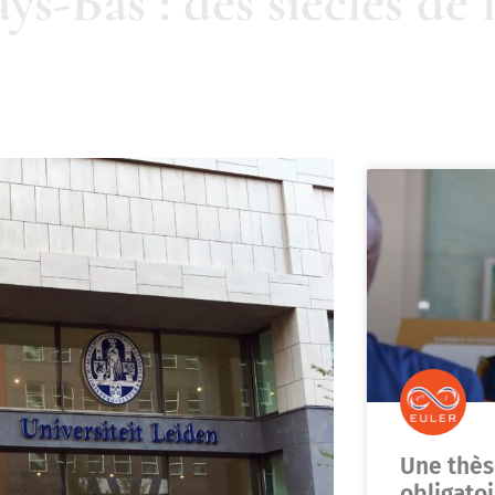
ys-Bas : des siècles de
Une thès
obligato